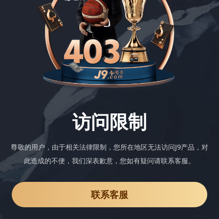
访问限制
尊敬的用户，由于相关法律限制，您所在地区无法访问J9产品，对
此造成的不便，我们深表歉意，您如有疑问请联系客服。
联系客服